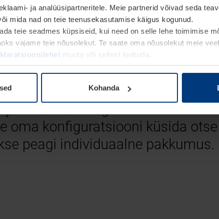
eklaami- ja analüüsipartneritele. Meie partnerid võivad seda t
 või mida nad on teie teenusekasutamise käigus kogunud.
da teie seadmes küpsiseid, kui need on selle lehe toimimise mõt
aoks vajame teie nõusolekut. Te saate oma nõusolekut meie veebil
laratsioonilehel
muuta või sellest loobuda.
stuste uks vaid nelja samm
ised
Kohanda
nd ja värvitoon ning teie soovitud u
te oma konfiguratsiooni küsida otse
takse peagi individuaalne pakkumus.