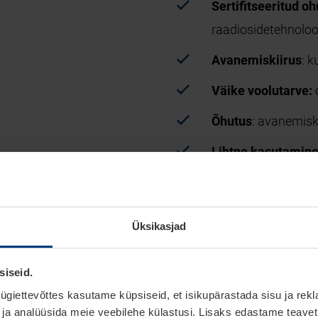
Sertifitseeritud o
raadiosidetehnoloog
Avanemiskiirus
: 
Väike voolutarve:
o
Õhutus
: avanemisk
Lihtne kasutamin
kaugjuhtimispult 
Üksikasjad
ala
siseid.
st garaažiuks
giettevõttes kasutame küpsiseid, et isikupärastada sisu ja rek
 ja analüüsida meie veebilehe külastusi. Lisaks edastame teave
K