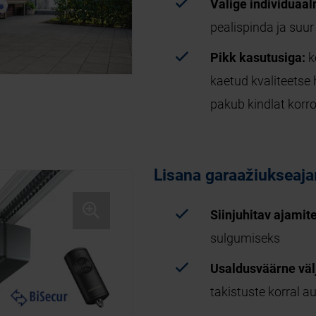
Valige individuaal
pealispinda ja suur
Pikk kasutusiga:
k
kaetud kvaliteetse
pakub kindlat korro
Lisana garaažiukseaj
Siinjuhitav ajamit
sulgumiseks
Usaldusväärne väl
takistuste korral 