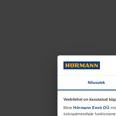
Nõusolek
Veebilehel on kasutatud küp
Sektsioonide
Meie
Hörmann Eesti OÜ
müü
RenoMatic
sotsiaalmeediale funktsioone