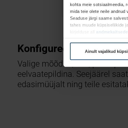
kohta meie sotsiaalmeedia, r
mida teie olete neile andnud
Seaduse järgi saame salvesta
tahes muude küpsiseliikide j
kirjelduse all
andmekaitsedek
Konfigureerige oma uni
Ainult vajalikud küps
Valige mõõdud, stiil, pealispi
eelvaatepildina. Seejäärel saa
edasimüüjalt ning teile esita