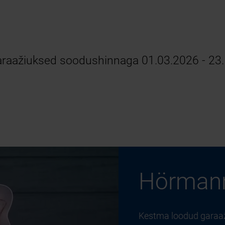
garaažiuksed soodushinnaga 01.03.2026 - 23
Hörman
Kestma loodud garaaži