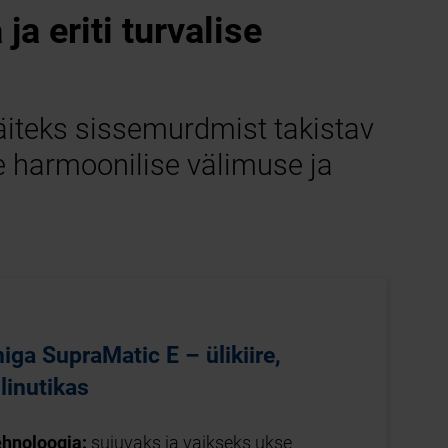
a eriti turvalise
äiteks sissemurdmist takistav
e harmoonilise välimuse ja