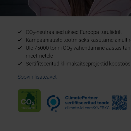
CO
-neutraalsed uksed Euroopa turuliidrilt
2
Kampaaniauste tootmiseks kasutame ainult ro
Üle 75000 tonni CO
vähendamine aastas tänu
2
meetmetele
Sertifitseeritud kliimakaitseprojektid koostöö
Soovin lisateavet