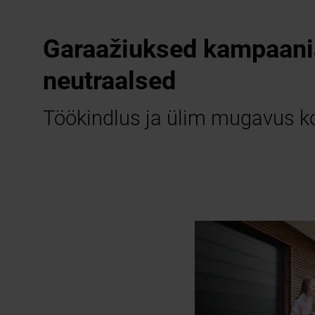
Garaažiuksed kampaania
neutraalsed
Töökindlus ja ülim mugavus k