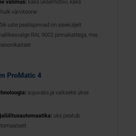
ne välimus:
kaks uksemotiivi, kaks
 hulk värvitoone
õik uste pealispinnad on siseküljelt
 hallikasvalge RAL 9002 pinnakattega, mis
sioonikaitset
am ProMatic 4
ehnoloogia:
sujuvaks ja vaikseks ukse
jalülitusautomaatika:
uks peatub
automaatselt