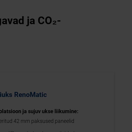
avad ja CO₂-
žiuks RenoMatic
latsioon ja sujuv ukse liikumine:
eeritud 42 mm paksused paneelid