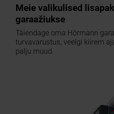
Meie valikulised lisapak
garaažiukse
Täiendage oma Hörmann garaaži
turvavarustus, veelgi kiirem a
palju muud.