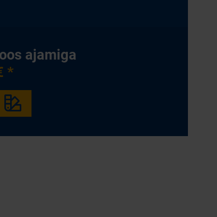
koos ajamiga
€ *