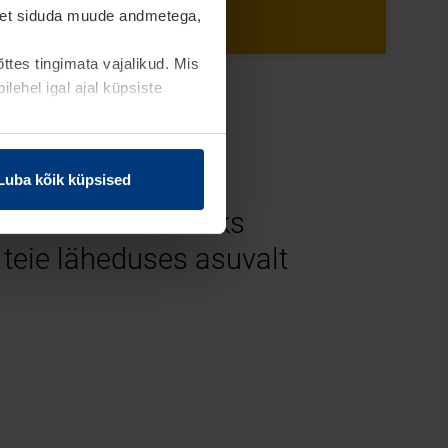
eavet siduda muude andmetega,
tes tingimata vajalikud. Mis
ehel igal ajal küpsiste
uga
Luba kõik küpsised
ks ilmub vaatamiseks
 teie läheduses asuvalt