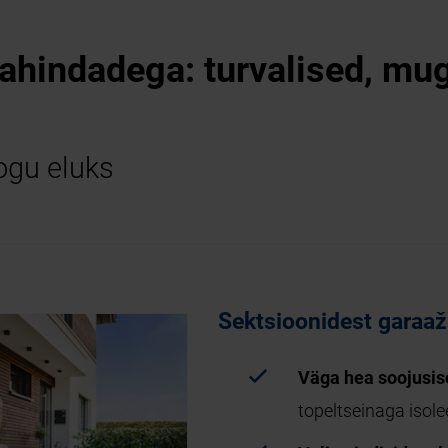
hindadega: turvalised, mug
ogu eluks
Sektsioonidest garaa
Väga hea soojusiso
topeltseinaga isol