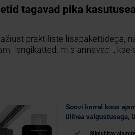
etid tagavad pika kasutusea j
ust praktiliste lisapakettidega, n
jam, lengikatted, mis annavad uksel