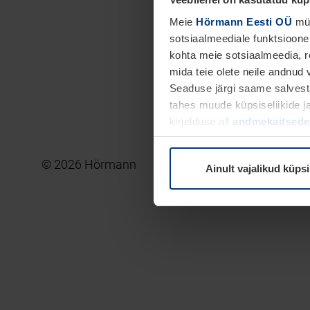
Meie
Hörmann Eesti OÜ
müü
sotsiaalmeediale funktsioone
kohta meie sotsiaalmeedia, r
mida teie olete neile andnud
Seaduse järgi saame salvesta
tahes muude küpsiseliikide j
kirjelduse all
andmekaitsedek
© 2026 Hörmann
Ainult vajalikud küps