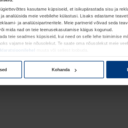
giettevõttes kasutame küpsiseid, et isikupärastada sisu ja rek
 ja analüüsida meie veebilehe külastusi. Lisaks edastame teave
eklaami- ja analüüsipartneritele. Meie partnerid võivad seda t
 või mida nad on teie teenusekasutamise käigus kogunud.
da teie seadmes küpsiseid, kui need on selle lehe toimimise mõt
aoks vajame teie nõusolekut. Te saate oma nõusolekut meie veebil
laratsioonilehel
muuta või sellest loobuda.
ised
Kohanda