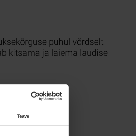
uksekõrguse puhul võrdselt
ab kitsama ja laiema laudise
Teave