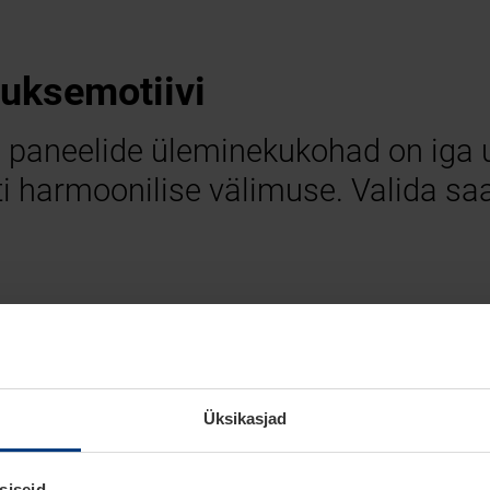
uksemotiivi
 paneelide üleminekukohad on iga 
ti harmoonilise välimuse. Valida sa
Üksikasjad
siseid.