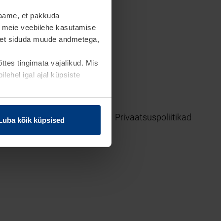
laame, et pakkuda
t meie veebilehe kasutamise
eavet siduda muude andmetega,
tes tingimata vajalikud. Mis
ehel igal ajal küpsiste
Privaatsuspoliitikad
Luba kõik küpsised