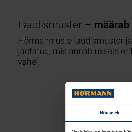
Laudismuster –
määrab 
Hörmann uste laudismuster ja
jaotatud, mis annab uksele eri
vahel.
Nõusolek
Veebilehel on kasutatud küp